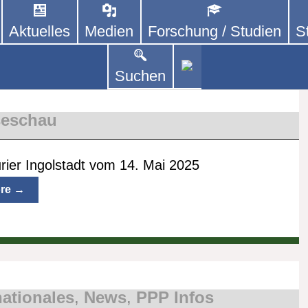
Aktuelles
Medien
Forschung / Studien
S
DEUTSCHLAND E. V.
 von kooperierenden Vereinen und Einzelpersonen,
lich um Personen mit Parkinson und deren Angehö
orie:
News
Suchen
seschau
ier Ingolstadt vom 14. Mai 2025
re →
nationales
,
News
,
PPP Infos