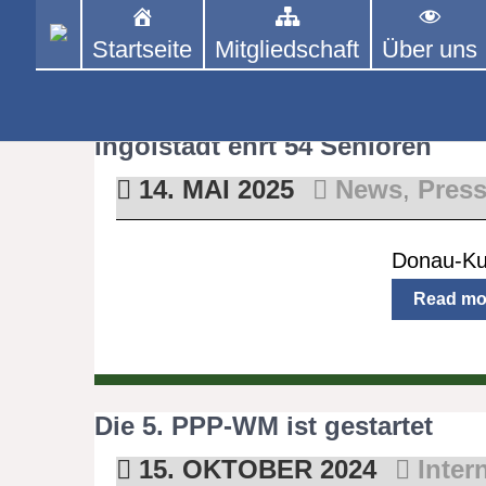
Skip
to
Startseite
Mitgliedschaft
Über uns
PINGPONGPARKINSON 
ist der bundesweite Zusammenschluss
content
Tischtennis – überwiegend ehrenamt
Kateg
Ingolstadt ehrt 54 Senioren
14. MAI 2025
News
,
Pres
Donau-Kur
Read mo
Die 5. PPP-WM ist gestartet
15. OKTOBER 2024
Inter