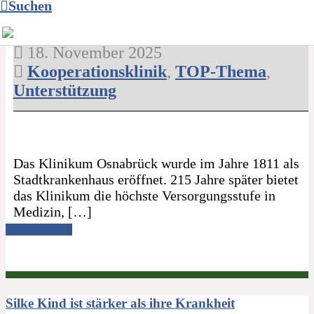
Suchen
Klinikum Osnabrück erweitert die Liste der
Kooperationskliniken
18. November 2025
Kooperationsklinik
,
TOP-Thema
,
Unterstützung
Das Klinikum Osnabrück wurde im Jahre 1811 als
Stadtkrankenhaus eröffnet. 215 Jahre später bietet
das Klinikum die höchste Versorgungsstufe in
Medizin, […]
Read more →
Silke Kind ist stärker als ihre Krankheit