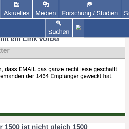
Aktuelles
Medien
Forschung / Studien
S
DEUTSCHLAND E. V.
 von kooperierenden Vereinen und Einzelpersonen,
lich um Personen mit Parkinson und deren Angehö
ovember 2023
Suchen
mt ein Link vorbei
ter
n, dass EMAIL das ganze recht leise geschafft
niemanden der 1464 Empfänger geweckt hat.
1500 ist nicht gleich 1500