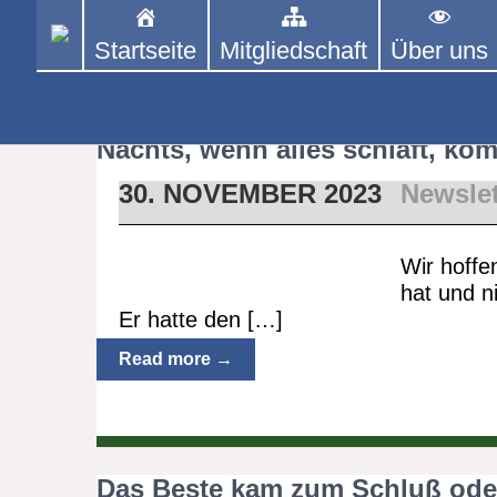
Skip
to
Startseite
Mitgliedschaft
Über uns
PINGPONGPARKINSON 
ist der bundesweite Zusammenschluss
content
Tischtennis – überwiegend ehrenamt
Monat:
N
Nachts, wenn alles schläft, kom
30. NOVEMBER 2023
Newslet
Wir hoffe
hat und 
Er hatte den […]
Read more →
Das Beste kam zum Schluß oder 