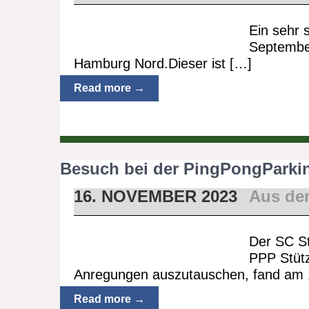
Ein sehr 
Septembe
Hamburg Nord.Dieser ist […]
Read more →
Besuch bei der PingPongPark
16. NOVEMBER 2023
Aus de
Der SC St
PPP Stüt
Anregungen auszutauschen, fand am 
Read more →