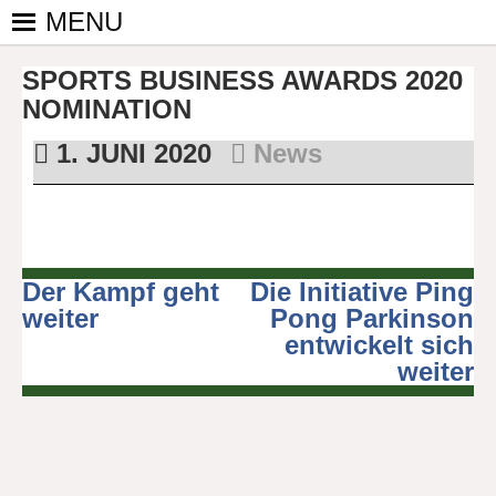
Skip
MENU
to
PINGPONGPARKINSON
ist der
content
SPORTS BUSINESS AWARDS 2020
bundesweite
DEUTSCHLAND E. V.
Zusammenschluss
NOMINATION
von
1. JUNI 2020
News
kooperierenden
Vereinen und
Einzelpersonen,
der sich – mit dem
Mittel Tischtennis
Der Kampf geht
Die Initiative Ping
Beitragsnavigation
– überwiegend
weiter
Pong Parkinson
ehrenamtlich um
entwickelt sich
Personen mit
weiter
Parkinson und
deren Angehörige
kümmert.