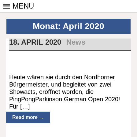
Skip
MENU
to
PINGPONGPARKINSON
ist der
content
bundesweite
DEUTSCHLAND E. V.
Monat:
April 2020
Zusammenschluss
von
18. APRIL 2020
News
kooperierenden
Vereinen und
Einzelpersonen,
der sich – mit dem
Mittel Tischtennis
Heute wären sie durch den Nordhorner
– überwiegend
Bürgermeister, und begleitet von zwei
ehrenamtlich um
Showacts, eröffnet worden, die
Personen mit
PingPongParkinson German Open 2020!
Parkinson und
Für […]
deren Angehörige
kümmert.
Read more →