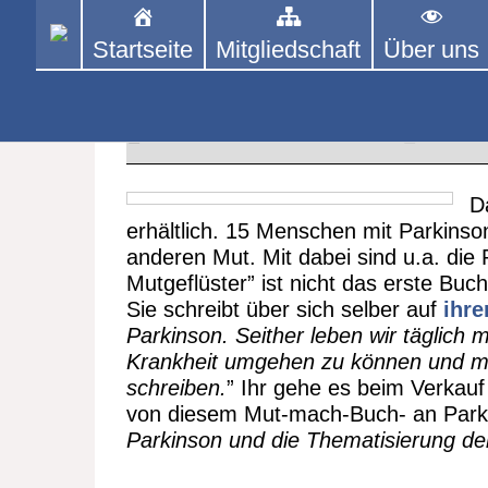
Skip
to
Startseite
Mitgliedschaft
Über uns
PINGPONGPARKINSON 
ist der bundesweite Zusammenschluss
content
Tischtennis – überwiegend ehrenamt
Buntes Mutgeflüster – Buchtip
14. FEBRUAR 2022
New
D
erhältlich. 15 Menschen mit Parkinso
anderen Mut. Mit dabei sind u.a. die
Mutgeflüster” ist nicht das erste Buc
Sie schreibt über sich selber auf
ihre
Parkinson. Seither leben wir täglich
Krankheit umgehen zu können und m
schreiben.
” Ihr gehe es beim Verkauf
von diesem Mut-mach-Buch- an Parkins
Parkinson und die Thematisierung de