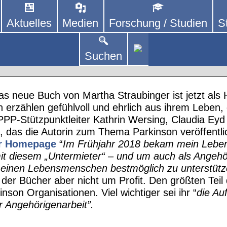
Aktuelles
Medien
Forschung / Studien
S
DEUTSCHLAND E. V.
 von kooperierenden Vereinen und Einzelpersonen,
lich um Personen mit Parkinson und deren Angehö
p
Suchen
s
as neue Buch von Martha Straubinger ist jetzt al
n erzählen gefühlvoll und ehrlich aus ihrem Lebe
 PPP-Stützpunktleiter Kathrin Wersing, Claudia Ey
h, das die Autorin zum Thema Parkinson veröffentli
r Homepage
“
Im Frühjahr 2018 bekam mein Lebe
 mit diesem „Untermieter“ – und um auch als Angehö
einen Lebensmenschen bestmöglich zu unterstütz
 der Bücher aber nicht um Profit. Den größten Tei
on Organisationen. Viel wichtiger sei ihr “
die Au
r Angehörigenarbeit”.