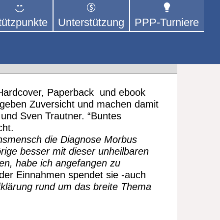
tützpunkte
Unterstützung
PPP-Turniere
 der sich – mit dem Mittel
rige kümmert.
s Hardcover, Paperback und ebook
n, geben Zuversicht und machen damit
d und Sven Trautner. “Buntes
cht.
nsmensch die Diagnose Morbus
rige besser mit dieser unheilbaren
en, habe ich angefangen zu
l der Einnahmen spendet sie -auch
fklärung rund um das breite Thema