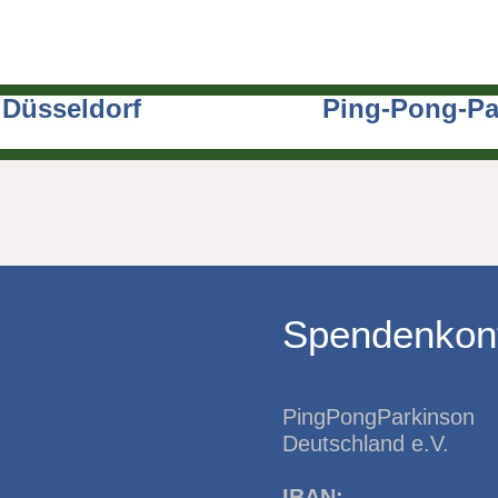
n Düsseldorf
Ping-Pong-Par
Spendenkon
PingPongParkinson
Deutschland e.V.
IBAN: