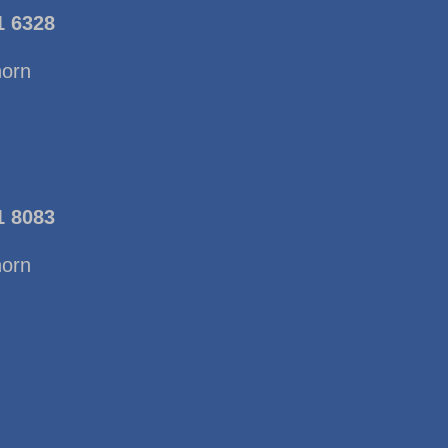
1 6328
horn
1 8083
horn