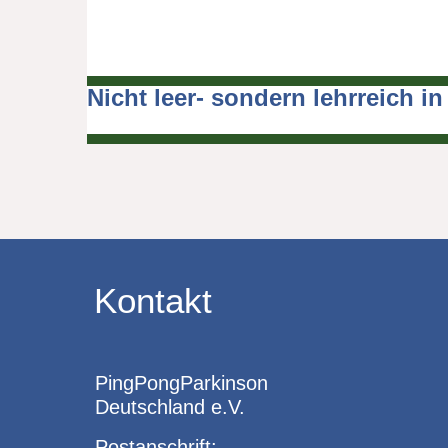
Nicht leer- sondern lehrreich i
Beitragsnavigation
Kontakt
PingPongParkinson
Deutschland e.V.
Postanschrift: