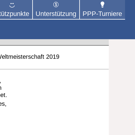
tützpunkte
Unterstützung
PPP-Turniere
 der sich – mit dem Mittel
rige kümmert.
Weltmeisterschaft 2019
,
n
et.
es,