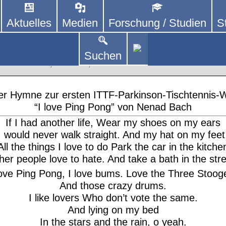
Aktuelles
Medien
Forschung / Studien
S
DEUTSCHLAND E. V.
 von kooperierenden Vereinen und Einzelpersonen,
lich um Personen mit Parkinson und deren Angehö
Suchen
on TT-WM
,
News
,
PPP Infos
 der Hymne zur ersten ITTF-Parkinson-Tischtennis-
“I love Ping Pong” von Nenad Bach
If I had another life, Wear my shoes on my ears
I would never walk straight. And my hat on my feet
All the things I love to do Park the car in the kitche
her people love to hate. And take a bath in the stre
love Ping Pong, I love bums. Love the Three Stoog
And those crazy drums.
I like lovers Who don’t vote the same.
And lying on my bed
In the stars and the rain, o yeah.