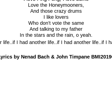
Love the Honeymooners,
And those crazy drums
I like lovers
Who don’t vote the same
And talking to my father
In the stars and the rain, o yeah.
 life..if I had another life..if I had another life..if I 
Lyrics by Nenad Bach & John Timpane BMI201