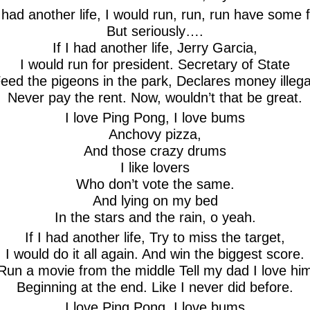
I had another life, I would run, run, run have some 
But seriously….
If I had another life, Jerry Garcia,
I would run for president. Secretary of State
eed the pigeons in the park, Declares money illega
Never pay the rent. Now, wouldn’t that be great.
I love Ping Pong, I love bums
Anchovy pizza,
And those crazy drums
I like lovers
Who don’t vote the same.
And lying on my bed
In the stars and the rain, o yeah.
If I had another life, Try to miss the target,
I would do it all again. And win the biggest score.
Run a movie from the middle Tell my dad I love hi
Beginning at the end. Like I never did before.
I love Ping Pong, I love bums