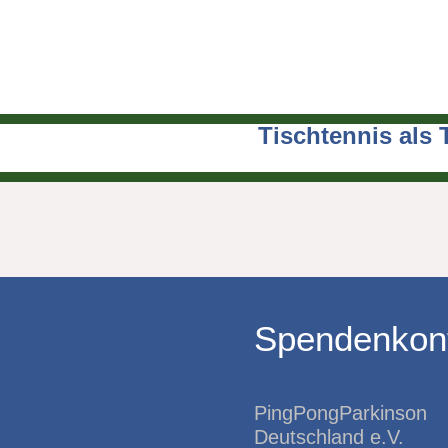
Tischtennis als 
Spendenkon
PingPongParkinson
Deutschland e.V.