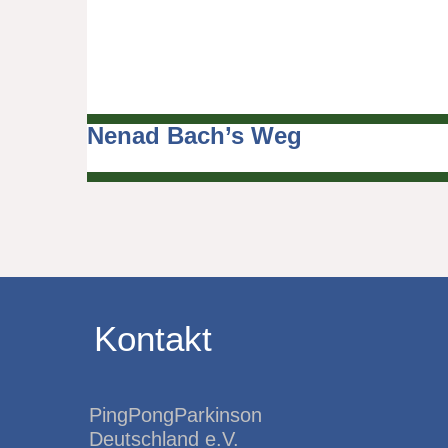
Nenad Bach’s Weg
Beitragsnavigation
Kontakt
PingPongParkinson
Deutschland e.V.