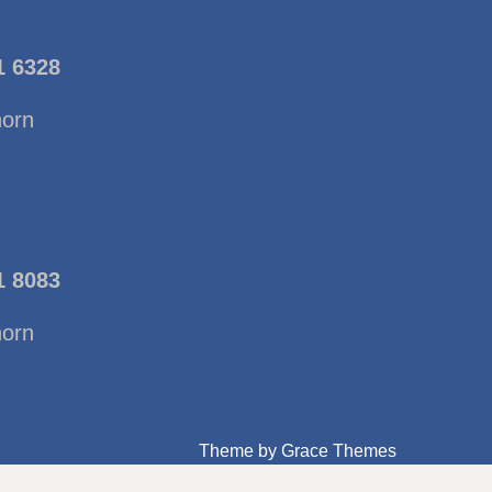
1 6328
horn
1 8083
horn
Theme by Grace Themes