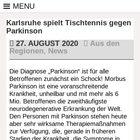
Skip
MENU
to
PINGPONGPARKINSON
ist der
content
Karlsruhe spielt Tischtennis gegen
bundesweite
DEUTSCHLAND E. V.
Zusammenschluss
Parkinson
von
27. AUGUST 2020
Aus den
kooperierenden
Regionen
,
News
Vereinen und
Einzelpersonen,
der sich – mit dem
Die Diagnose „Parkinson“ ist für alle
Mittel Tischtennis
Betroffenen zunächst ein Schock! Morbus
– überwiegend
Parkinson ist eine voranschreitende
ehrenamtlich um
Krankheit, unheilbar und mit mehr als 6
Personen mit
Mio. Betroffenen die zweithäufigste
Parkinson und
neurodegenerative Erkrankung der Welt.
deren Angehörige
Den Personen mit Parkinson stehen heute
kümmert.
aber sehr wirksame Therapiemaßnahmen
zur Verfügung, die, gerade in früheren
Stadien der Krankheit, die Symptome in