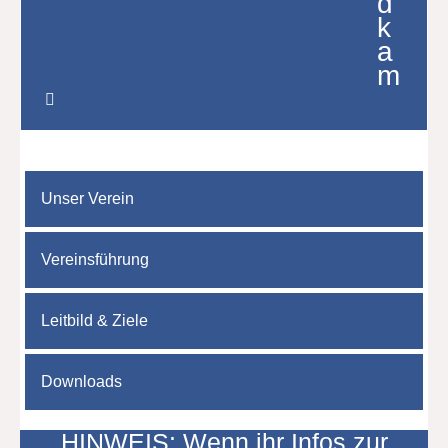
d
k
a
m
Unser Verein
Vereinsführung
Leitbild & Ziele
Downloads
HINWEIS: Wenn ihr Infos zur