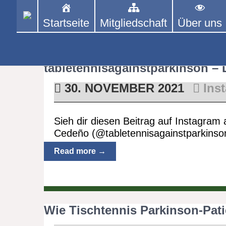
Skip
to
Startseite
Mitgliedschaft
Über uns
PINGPONGPARKINSON 
ist der bundesweite Zusammenschluss
content
Tischtennis – überwiegend ehrenamt
Monat:
N
tabletennisagainstparkinson –
30. NOVEMBER 2021
Ins
Sieh dir diesen Beitrag auf Instagram 
Cedeño (@tabletennisagainstparkinso
Read more →
Wie Tischtennis Parkinson-Patie