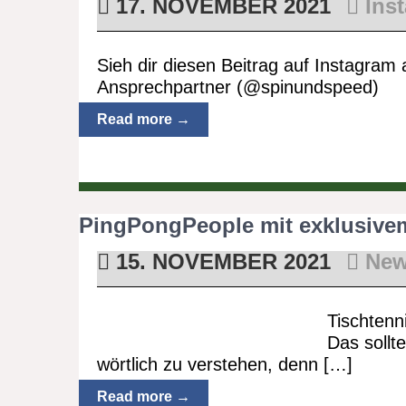
17. NOVEMBER 2021
Ins
Sieh dir diesen Beitrag auf Instagram 
Ansprechpartner (@spinundspeed)
Read more →
PingPongPeople mit exklusive
15. NOVEMBER 2021
Ne
Tischtenni
Das sollt
wörtlich zu verstehen, denn […]
Read more →