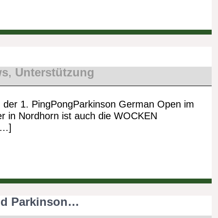
ws
,
Unterstützung
ch der 1. PingPongParkinson German Open im
r in Nordhorn ist auch die WOCKEN
[…]
nd Parkinson…