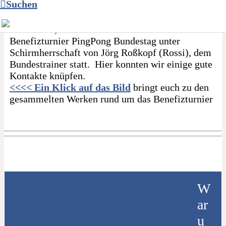
Suchen
Sporthalle am Bundestag gespielt. Mit
prominenten
Politikerinnen und Politikern wie
Bärbel Bas, Karl Lauterbach fand dort das
Benefizturnier PingPong Bundestag unter
Schirmherrschaft von Jörg Roßkopf (Rossi), dem
Bundestrainer statt. Hier konnten wir einige gute
Kontakte knüpfen.
<<<< Ein Klick auf das Bild
bringt euch zu den
gesammelten Werken rund um das Benefizturnier
W
ar
u