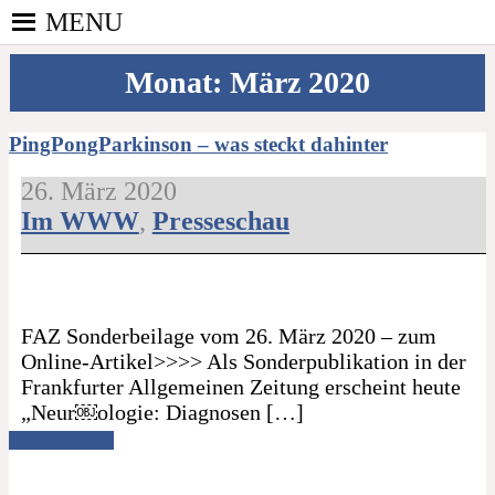
Skip
MENU
to
PINGPONGPARKINSON
content
ist der bundesweite Zusammenschluss von
Monat:
März 2020
DEUTSCHLAND E. V.
kooperierenden Vereinen und Einzelpersonen, der
sich – mit dem Mittel Tischtennis – überwiegend
ehrenamtlich um Personen mit Parkinson und
PingPongParkinson – was steckt dahinter
deren Angehörige kümmert.
26. März 2020
Im WWW
,
Presseschau
FAZ Sonderbeilage vom 26. März 2020 – zum
Online-Artikel>>>> Als Sonderpublikation in der
Frankfurter Allgemeinen Zeitung erscheint heute
„Neur￼ologie: Diagnosen […]
Read more →