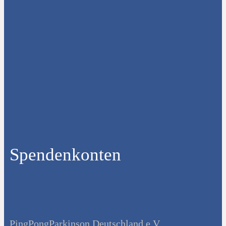
Spendenkonten
PingPongParkinson Deutschland e.V.