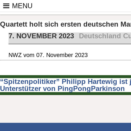
Skip
MENU
to
PINGPONGPARKINSON DEUT
ist der bundesweite Zusammenschluss von koop
content
Tischtennis – überwiegend ehrenamtlich um P
Quartett holt sich ersten deutschen Ma
7. NOVEMBER 2023
Deutschland C
NWZ vom 07. November 2023
“Spitzenpolitiker” Philipp Hartewig ist je
Beitragsnavigation
Unterstützer von PingPongParkinson