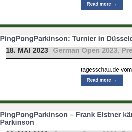
Read more →
PingPongParkinson: Turnier in Düsseld
18. MAI 2023
German Open 2023
,
Pr
tagesschau.de vom
Read more →
PingPongParkinson – Frank Elstner kä
Parkinson