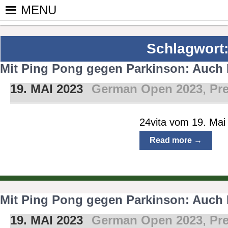
Skip
MENU
to
PINGPONGPARKINSON DEUT
ist der bundesweite Zusammenschluss von koop
content
Tischtennis – überwiegend ehrenamtlich um P
Schlagwort
Mit Ping Pong gegen Parkinson: Auch F
19. MAI 2023
German Open 2023
,
Pr
24vita vom 19. Mai
Read more →
Mit Ping Pong gegen Parkinson: Auch F
19. MAI 2023
German Open 2023
,
Pr