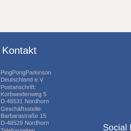
Kontakt
PingPongParkinson
Deutschland e.V.
Postanschrift:
Korbweidenweg 5
D-48531 Nordhorn
Geschäftsstelle:
Barbarastraße 15
D-48529 Nordhorn
Social
Telefonzeiten