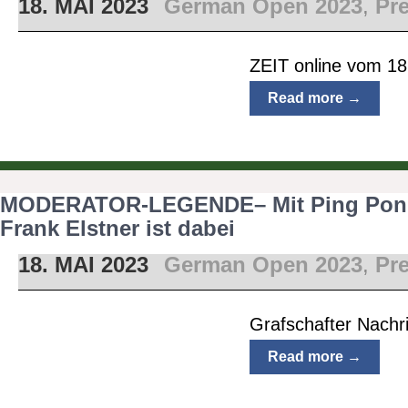
18. MAI 2023
German Open 2023
,
Pr
ZEIT online vom 18
Read more →
MODERATOR-LEGENDE– Mit Ping Pong
Frank Elstner ist dabei
18. MAI 2023
German Open 2023
,
Pr
Grafschafter Nachr
Read more →