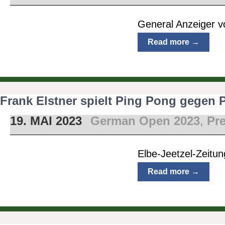
General Anzeiger 
Read more →
Frank Elstner spielt Ping Pong gegen 
19. MAI 2023
German Open 2023
,
Pr
Elbe-Jeetzel-Zeitu
Read more →