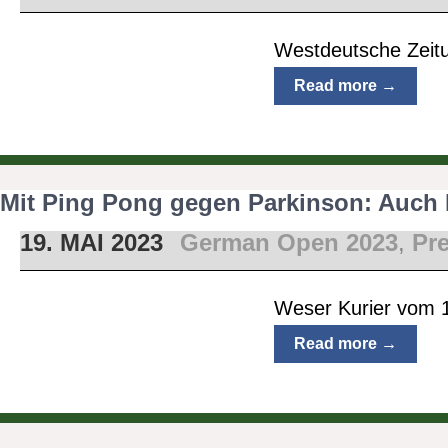
Westdeutsche Zeit
Read more →
Mit Ping Pong gegen Parkinson: Auch F
19. MAI 2023
German Open 2023
,
Pr
Weser Kurier vom 
Read more →