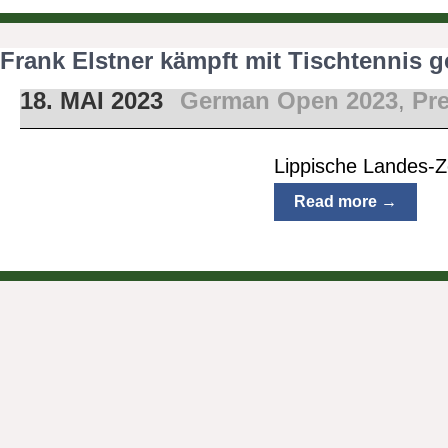
Frank Elstner kämpft mit Tischtennis 
18. MAI 2023
German Open 2023
,
Pr
Lippische Landes-Z
Read more →