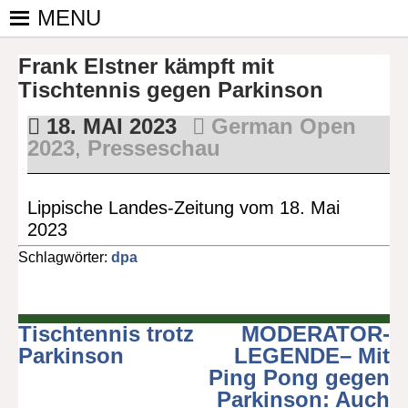
Skip
MENU
to
PINGPONGPARKINSON
ist der
content
Frank Elstner kämpft mit
bundesweite
DEUTSCHLAND E. V.
Zusammenschluss
Tischtennis gegen Parkinson
von
18. MAI 2023
German Open
kooperierenden
2023
,
Presseschau
Vereinen und
Einzelpersonen,
der sich – mit dem
Lippische Landes-Zeitung vom 18. Mai
Mittel Tischtennis
2023
– überwiegend
Schlagwörter:
dpa
ehrenamtlich um
Personen mit
Parkinson und
deren Angehörige
Tischtennis trotz
MODERATOR-
Beitragsnavigation
kümmert.
Parkinson
LEGENDE– Mit
Ping Pong gegen
Parkinson: Auch