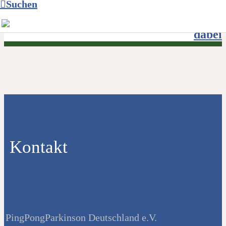
Suchen
Parkinson: Auch
Frank Elstner ist
dabei
Kontakt
PingPongParkinson Deutschland e.V.