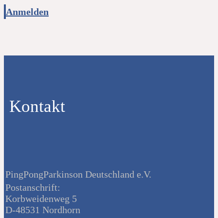
Anmelden
Kontakt
PingPongParkinson Deutschland e.V.
Postanschrift:
Korbweidenweg 5
D-48531 Nordhorn