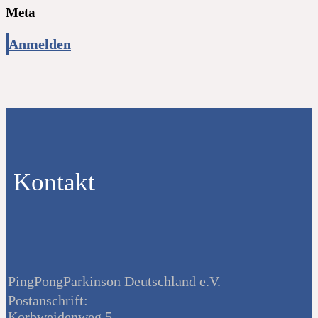
Meta
Anmelden
Kontakt
PingPongParkinson Deutschland e.V.
Postanschrift:
Korbweidenweg 5