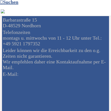
Korbweidenweg 5
Suchen
D-48531 Nordhorn
Geschäftsstelle:
Barbarastraße 15
D-48529 Nordhorn
Telefonzeiten
montags u. mittwochs von 11 - 12 Uhr unter Tel.:
+49 5921 1797352
Leider können wir die Erreichbarkeit zu den o.g.
Zeiten nicht garantieren.
Wir empfehlen daher eine Kontaktaufnahme per E-
Mail.
E-Mail: