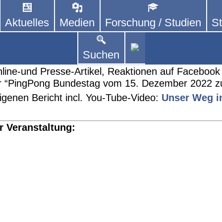
Aktuelles
Medien
Forschung / Studien
St
DEUTSCHLAND E. V.
 von kooperierenden Vereinen und Einzelpersonen,
lich um Personen mit Parkinson und deren Angehö
efizturnier “PingPong Bu
Suchen
 Online-und Presse-Artikel, Reaktionen auf Facebo
ier “PingPong Bundestag vom 15. Dezember 2022 
genen Bericht incl. You-Tube-Video:
Unser Weg i
r Veranstaltung: