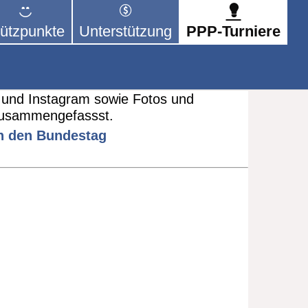
ützpunkte
Unterstützung
PPP-Turniere
 der sich – mit dem Mittel
rige kümmert.
ndestag”
ok und Instagram sowie Fotos und
zusammengefassst.
n den Bundestag