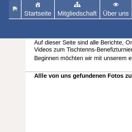
Skip
to
Startseite
Mitgliedschaft
Über uns
PINGPONGPARKINSON 
ist der bundesweite Zusammenschluss
content
Tischtennis – überwiegend ehrenamt
Das Ben
Auf dieser Seite sind alle Berichte,
Videos zum Tischtenns-Benefizturn
Beginnen möchten wir mit unserem ei
Allle von uns gefundenen Fotos zu