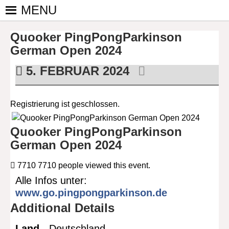
Skip
MENU
to
PINGPONGPARKINSON
ist der
content
Quooker PingPongParkinson
bundesweite
DEUTSCHLAND E. V.
Zusammenschluss
German Open 2024
von
5. FEBRUAR 2024
kooperierenden
Vereinen und
Einzelpersonen,
Registrierung ist geschlossen.
der sich – mit dem
Mittel Tischtennis
Quooker PingPongParkinson
– überwiegend
German Open 2024
ehrenamtlich um
Personen mit
7710
7710 people viewed this event.
Parkinson und
Alle Infos unter:
deren Angehörige
www.go.pingpongparkinson.de
kümmert.
Additional Details
Land -
Deutschland