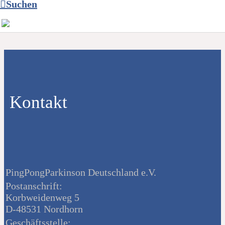
Suchen
Kontakt
PingPongParkinson Deutschland e.V.
Postanschrift:
Korbweidenweg 5
D-48531 Nordhorn
Geschäftsstelle: