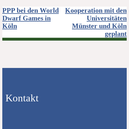
Beitragsnavigation
PPP bei den World
Kooperation mit den
Dwarf Games in
Universitäten
Köln
Münster und Köln
geplant
Kontakt