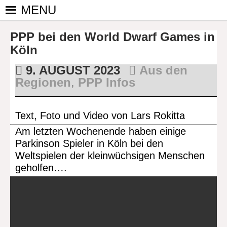
Skip
MENU
to
PINGPONGPARKINSON
ist der
content
PPP bei den World Dwarf Games in
bundesweite
DEUTSCHLAND E. V.
Zusammenschluss
Köln
von
9. AUGUST 2023
Aus den
kooperierenden
Regionen
,
PPP Infos
Vereinen und
Einzelpersonen,
der sich – mit dem
Text, Foto und Video von Lars Rokitta
Mittel Tischtennis
Am letzten Wochenende haben einige
– überwiegend
Parkinson Spieler in Köln bei den
ehrenamtlich um
Weltspielen der kleinwüchsigen Menschen
Personen mit
geholfen….
Parkinson und
deren Angehörige
kümmert.