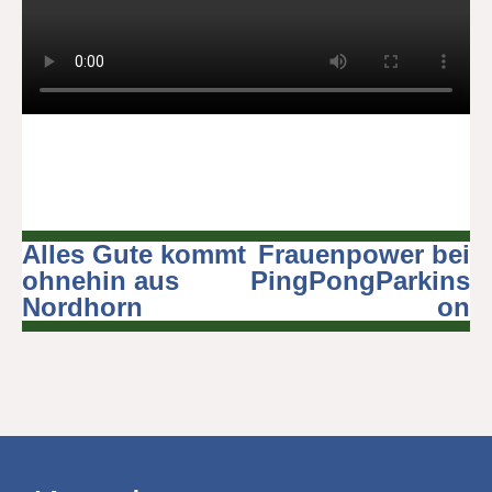
Alles Gute kommt
Frauenpower bei
Beitragsnavigation
ohnehin aus
PingPongParkins
Nordhorn
on