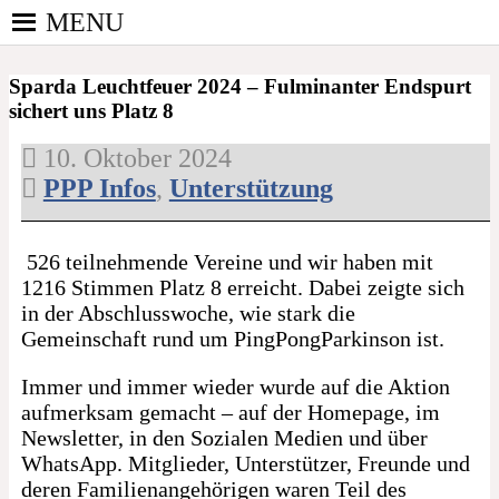
Skip
MENU
to
PINGPONGPARKINSON
content
ist der bundesweite Zusammenschluss von
DEUTSCHLAND E. V.
Sparda Leuchtfeuer 2024 – Fulminanter Endspurt
kooperierenden Vereinen und Einzelpersonen, der
sichert uns Platz 8
sich – mit dem Mittel Tischtennis – überwiegend
ehrenamtlich um Personen mit Parkinson und
10. Oktober 2024
deren Angehörige kümmert.
PPP Infos
,
Unterstützung
526 teilnehmende Vereine und wir haben mit
1216 Stimmen Platz 8 erreicht. Dabei zeigte sich
in der Abschlusswoche, wie stark die
Gemeinschaft rund um PingPongParkinson ist.
Immer und immer wieder wurde auf die Aktion
aufmerksam gemacht – auf der Homepage, im
Newsletter, in den Sozialen Medien und über
WhatsApp. Mitglieder, Unterstützer, Freunde und
deren Familienangehörigen waren Teil des