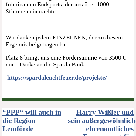
fulminanten Endspurts, der uns über 1000
Stimmen einbrachte.
Wir danken jedem EINZELNEN, der zu diesem
Ergebnis beigetragen hat.
Platz 8 bringt uns eine Fördersumme von 3500 €
ein – Danke an die Sparda Bank.
https://spardaleuchtfeuer.de/projekte/
Beitragsnavigation
“PPP“ will auch in
Harry Wißler und
die Region
sein außergewöhnlich
Lemförde
ehrenamtliches