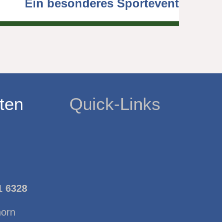
Ein besonderes Sportevent
ten
Quick-Links
1 6328
horn