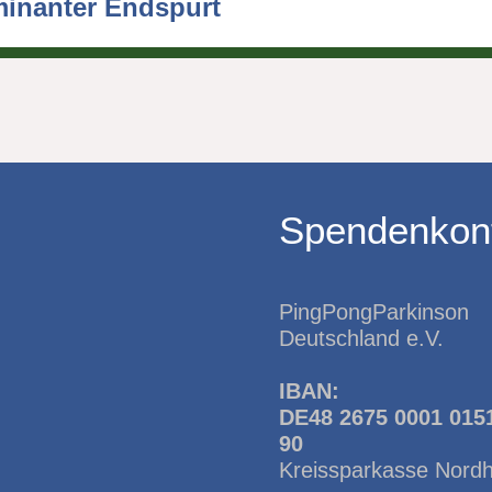
minanter Endspurt
Spendenkon
PingPongParkinson
Deutschland e.V.
IBAN:
DE48 2675 0001 015
90
Kreissparkasse Nord