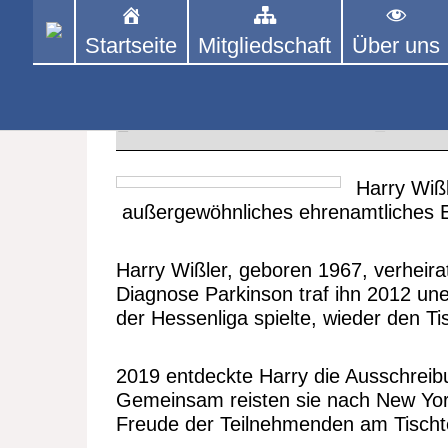
Skip
to
Startseite
Mitgliedschaft
Über uns
PINGPONGPARKINSON 
ist der bundesweite Zusammenschluss
content
Tischtennis – überwiegend ehrenamt
Harry Wißler und sein außerge
10. OKTOBER 2024
PPP 
Harry Wiß
außergewöhnliches ehrenamtliches 
Harry Wißler, geboren 1967, verheirate
Diagnose Parkinson traf ihn 2012 une
der Hessenliga spielte, wieder den T
2019 entdeckte Harry die Ausschrei
Gemeinsam reisten sie nach New York
Freude der Teilnehmenden am Tischt