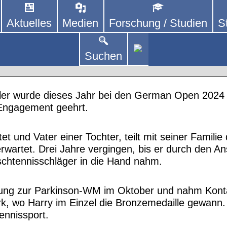
Aktuelles
Medien
Forschung / Studien
S
DEUTSCHLAND E. V.
 von kooperierenden Vereinen und Einzelpersonen,
lich um Personen mit Parkinson und deren Angehö
wöhnliches ehrenamtliches Engagement
Suchen
Infos
ler wurde dieses Jahr bei den German Open 2024 
Engagement geehrt.
t und Vater einer Tochter, teilt mit seiner Familie 
rwartet. Drei Jahre vergingen, bis er durch den An
ischtennisschläger in die Hand nahm.
bung zur Parkinson-WM im Oktober und nahm Kont
, wo Harry im Einzel die Bronzemedaille gewann.
ennissport.