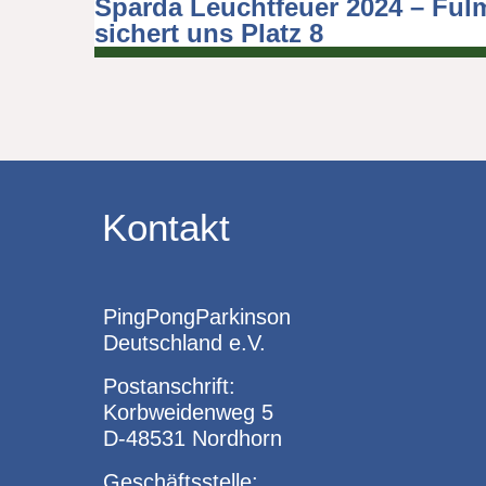
Sparda Leuchtfeuer 2024 – Ful
Beitragsnavigation
sichert uns Platz 8
Kontakt
PingPongParkinson
Deutschland e.V.
Postanschrift:
Korbweidenweg 5
D-48531 Nordhorn
Geschäftsstelle: