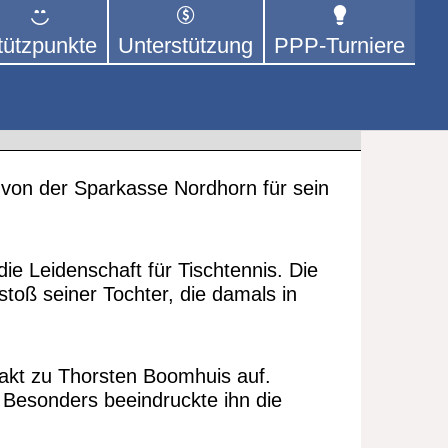
tützpunkte
Unterstützung
PPP-Turniere
 der sich – mit dem Mittel
rige kümmert.
 für PPP
von der Sparkasse Nordhorn für sein
die Leidenschaft für Tischtennis. Die
stoß seiner Tochter, die damals in
akt zu Thorsten Boomhuis auf.
 Besonders beeindruckte ihn die