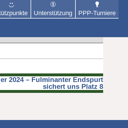
tützpunkte
Unterstützung
PPP-Turniere
 der sich – mit dem Mittel
rige kümmert.
er 2024 – Fulminanter Endspurt
sichert uns Platz 8