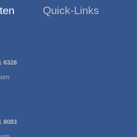
ten
Quick-Links
1 6328
horn
1 8083
horn