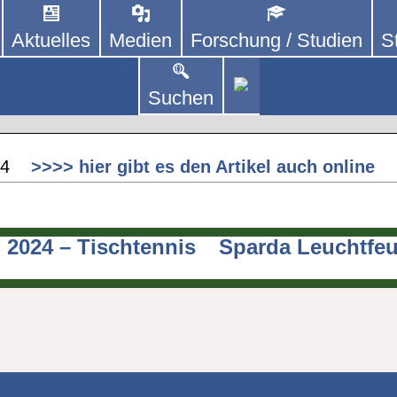
Aktuelles
Medien
Forschung / Studien
S
DEUTSCHLAND E. V.
 von kooperierenden Vereinen und Einzelpersonen,
lich um Personen mit Parkinson und deren Angehö
 Lemförde
Suchen
eschau
2024
>>>> hier gibt es den Artikel auch online
2024 – Tischtennis
Sparda Leuchtfeu