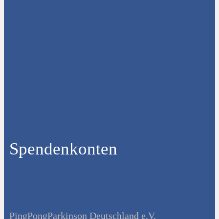
Spendenkonten
PingPongParkinson Deutschland e.V.