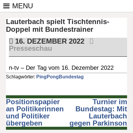
Skip
MENU
to
PINGPONGPARKINSON
ist der
content
Lauterbach spielt Tischtennis-
bundesweite
DEUTSCHLAND E. V.
Zusammenschluss
Doppel mit Bundestrainer
von
16. DEZEMBER 2022
kooperierenden
Presseschau
Vereinen und
Einzelpersonen,
der sich – mit dem
n-tv – Der Tag vom 16. Dezember 2022
Mittel Tischtennis
Schlagwörter:
PingPongBundestag
– überwiegend
ehrenamtlich um
Personen mit
Parkinson und
Positionspapier
Turnier im
Beitragsnavigation
deren Angehörige
an Politikerinnen
Bundestag: Mit
kümmert.
und Politiker
Lauterbach
übergeben
gegen Parkinson