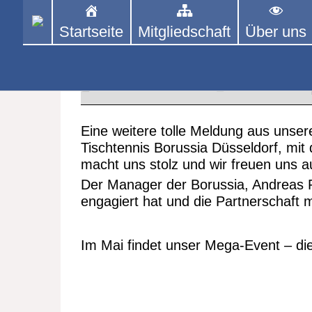
Skip
to
Startseite
Mitgliedschaft
Über uns
PINGPONGPARKINSON 
ist der bundesweite Zusammenschluss
content
Tischtennis – überwiegend ehrenamt
Die 999 geht an Borussia Düsse
9. MÄRZ 2023
German O
Eine weitere tolle Meldung aus un
Tischtennis Borussia Düsseldorf, mit
macht uns stolz und wir freuen uns au
Der Manager der Borussia, Andreas P
engagiert hat und die Partnerschaft m
Im Mai findet unser Mega-Event – di