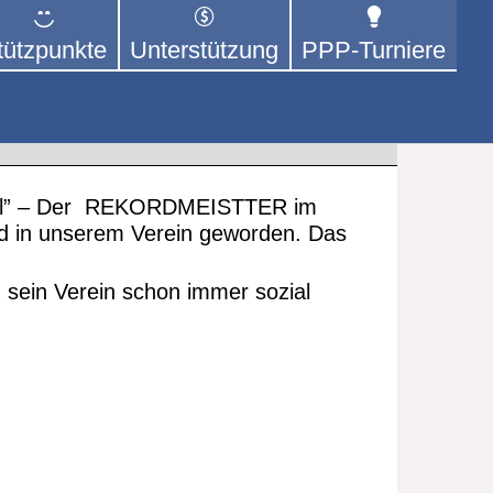
tützpunkte
Unterstützung
PPP-Turniere
 der sich – mit dem Mittel
rige kümmert.
tuell” – Der REKORDMEISTTER im
ied in unserem Verein geworden. Das
 sein Verein schon immer sozial