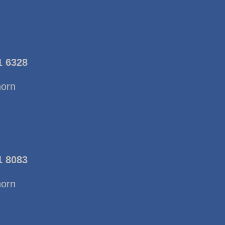
1 6328
horn
1 8083
horn