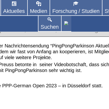
Aktuelles
Medien
Forschung / Studien
S
DEUTSCHLAND E. V.
 von kooperierenden Vereinen und Einzelpersonen,
lich um Personen mit Parkinson und deren Angehö
ldorf
Suchen
pen 2023
,
PPP Infos
,
Unterstützung
serer Nachrichtensendung “PingPongParkinson Ak
 dem wir fast von Anfang an kooperieren, ist Mitgl
f viele weitere Projekte.
reuss betonte in seiner Videobotschaft, dass sich
it PingPongParkinson sehr wichtig ist.
e PPP-German Open 2023 – in Düsseldorf statt.