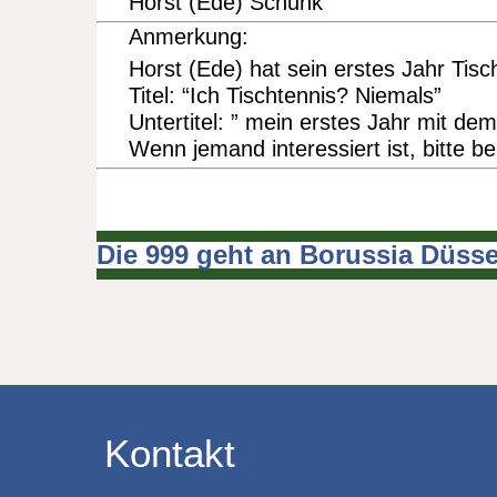
Horst (Ede) Schunk
Anmerkung:
Horst (Ede) hat sein erstes Jahr Tis
Titel: “Ich Tischtennis? Niemals”
Untertitel: ” mein erstes Jahr mit dem
Wenn jemand interessiert ist, bitte b
Die 999 geht an Borussia Düsse
Beitragsnavigation
Kontakt