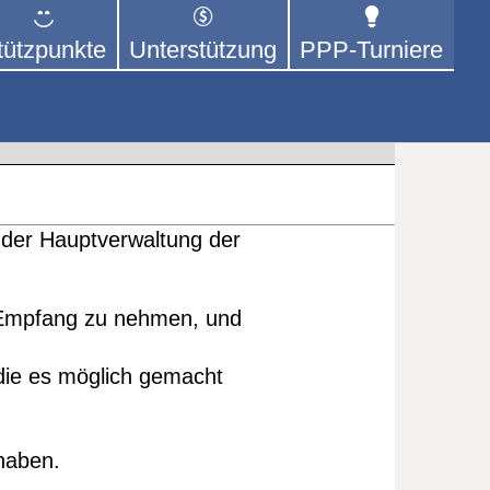
tützpunkte
Unterstützung
PPP-Turniere
 der sich – mit dem Mittel
rige kümmert.
 der Hauptverwaltung der
in Empfang zu nehmen, und
die es möglich gemacht
 haben.