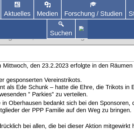
Aktuelles
Medien
Forschung / Studien
S
DEUTSCHLAND E. V.
 von kooperierenden Vereinen und Einzelpersonen,
lich um Personen mit Parkinson und deren Angehö
n Oberhausen
Suchen
 Regionen
,
Unterstützung
m Mittwoch, den 23.2.2023 erfolgte in den Räumen
er gesponserten Vereinstrikots.
nt als Ede Schunk – hatte die Ehre, die Trikots 
esenden ” Parkies” zu verteilen.
 in Oberhausen bedankt sich bei den Sponsoren, 
Mitglieder der PPP Familie auf den Weg zu bringen.
cklich bei allen, die bei dieser Aktion mitgewirkt