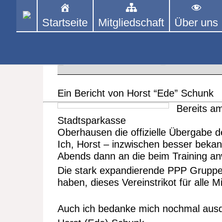
Skip
to
Startseite
Mitgliedschaft
Über uns
PINGPONGPARKINSON 
ist der bundesweite Zusammenschluss
content
Tischtennis – überwiegend ehrenamt
Übergabe der Vereinstrikots i
12. MÄRZ 2023
Aus den
Ein Bericht von Horst “Ede” Schunk
Bereits a
Stadtsparkasse
Oberhausen die offizielle Übergabe d
Ich, Horst – inzwischen besser bekan
Abends dann an die beim Training anw
Die stark expandierende PPP Gruppe
haben, dieses Vereinstrikot für alle 
Auch ich bedanke mich nochmal ausdrü