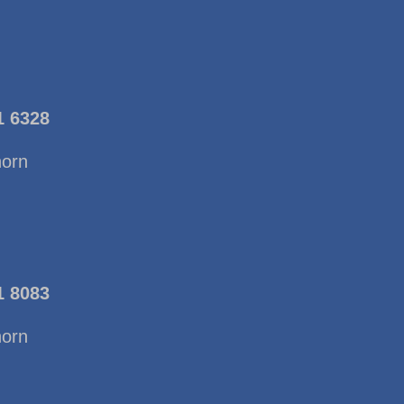
1 6328
horn
1 8083
horn