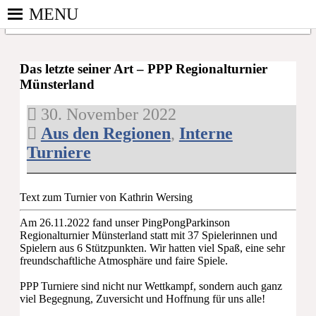
Skip
MENU
to
content
PINGPONGPARKINSON
ist der
DEUTSCHLAND E. V.
bundesweite
Das letzte seiner Art – PPP Regionalturnier
Münsterland
Zusammenschluss
von
30. November 2022
kooperierenden
Aus den Regionen
,
Interne
Vereinen und
Einzelpersonen,
Turniere
der sich – mit
dem Mittel
Tischtennis –
Text zum Turnier von Kathrin Wersing
überwiegend
Am 26.11.2022 fand unser PingPongParkinson
ehrenamtlich um
Regionalturnier Münsterland statt mit 37 Spielerinnen und
Personen mit
Spielern aus 6 Stützpunkten. Wir hatten
viel Spaß
, eine sehr
freundschaftliche Atmosphäre und faire Spiele.
Parkinson und
deren Angehörige
PPP Turniere sind nicht nur Wettkampf, sondern auch ganz
kümmert.
viel Begegnung, Zuversicht und Hoffnung für uns alle!