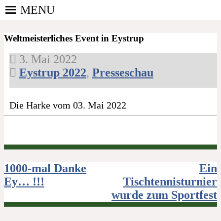
Skip
MENU
to
PINGPONGPARKINSON
content
ist der bundesweite Zusammenschluss von
DEUTSCHLAND E. V.
Weltmeisterliches Event in Eystrup
kooperierenden Vereinen und Einzelpersonen, der
sich – mit dem Mittel Tischtennis – überwiegend
3. Mai 2022
ehrenamtlich um Personen mit Parkinson und
Eystrup 2022
,
Presseschau
deren Angehörige kümmert.
Die Harke vom 03. Mai 2022
Beitragsnavigation
1000-mal Danke
Ein
Ey… !!!
Tischtennisturnier
wurde zum Sportfest