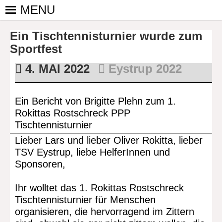
Skip
MENU
to
PINGPONGPARKINSON
ist der
content
Ein Tischtennisturnier wurde zum
bundesweite
DEUTSCHLAND E. V.
Zusammenschluss
Sportfest
von
4. MAI 2022
Eystrup 2022
kooperierenden
Vereinen und
Einzelpersonen,
Ein Bericht von Brigitte Plehn zum 1.
der sich – mit dem
Rokittas Rostschreck PPP
Mittel Tischtennis
Tischtennisturnier
– überwiegend
Lieber Lars und lieber Oliver Rokitta, lieber
ehrenamtlich um
TSV Eystrup, liebe HelferInnen und
Personen mit
Sponsoren,
Parkinson und
deren Angehörige
Ihr wolltet das 1. Rokittas Rostschreck
kümmert.
Tischtennisturnier für Menschen
organisieren, die hervorragend im Zittern