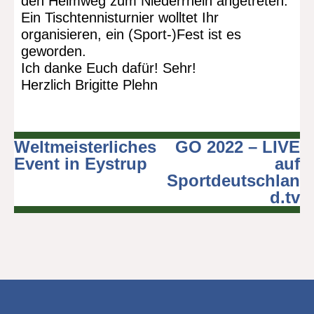
den Heimweg zum Niederrhein angetreten.
Ein Tischtennisturnier wolltet Ihr
organisieren, ein (Sport-)Fest ist es
geworden.
Ich danke Euch dafür! Sehr!
Herzlich Brigitte Plehn
Weltmeisterliches
GO 2022 – LIVE
Beitragsnavigation
Event in Eystrup
auf
Sportdeutschlan
d.tv