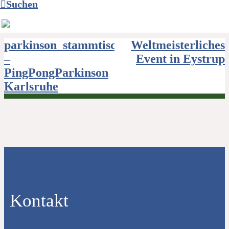
Suchen
Beitragsnavigation
parkinson_stammtisch_karlsruhe
Weltmeisterliches
–
Event in Eystrup
PingPongParkinson
Karlsruhe
Kontakt