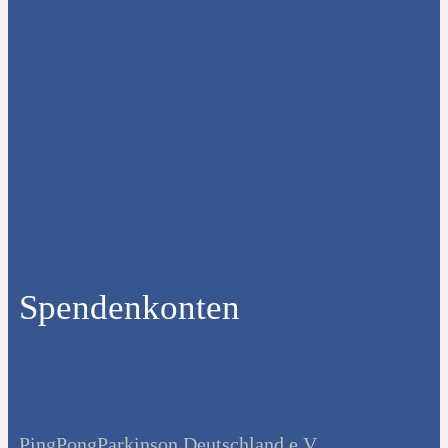
Spendenkonten
PingPongParkinson Deutschland e.V.