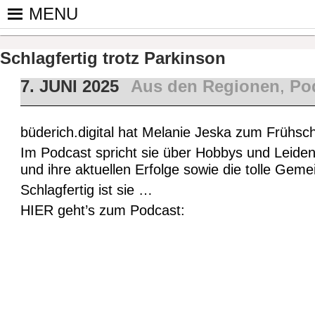
Skip
MENU
to
PINGPONGPARKINSON DEUT
ist der bundesweite Zusammenschluss von koop
content
Tischtennis – überwiegend ehrenamtlich um P
Schlagfertig trotz Parkinson
7. JUNI 2025
Aus den Regionen
,
Po
büderich.digital hat Melanie Jeska zum Frühsc
Im Podcast spricht sie über Hobbys und Leidens
und ihre aktuellen Erfolge sowie die tolle Gem
Schlagfertig ist sie …
HIER geht’s zum Podcast: