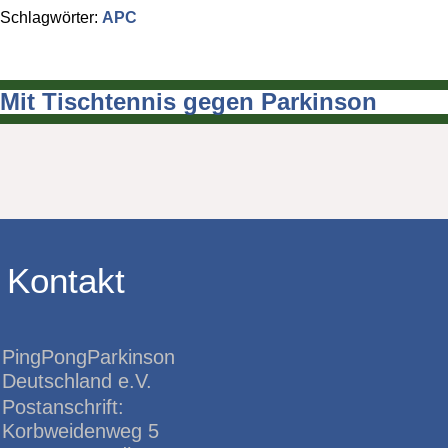
Schlagwörter:
APC
Mit Tischtennis gegen Parkinson
Beitragsnavigation
Kontakt
PingPongParkinson
Deutschland e.V.
Postanschrift:
Korbweidenweg 5