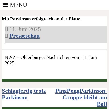
Skip
MENU
to
PINGPONGPARKINSON
content
ist der bundesweite Zusammenschluss von
DEUTSCHLAND E. V.
Mit Parkinson erfolgreich an der Platte
kooperierenden Vereinen und Einzelpersonen, der
sich – mit dem Mittel Tischtennis – überwiegend
11. Juni 2025
ehrenamtlich um Personen mit Parkinson und
Presseschau
deren Angehörige kümmert.
NWZ – Oldenburger Nachrichten vom 11. Juni
2025
Beitragsnavigation
Schlagfertig trotz
PingPongParkinson-
Parkinson
Gruppe bleibt am
Ball