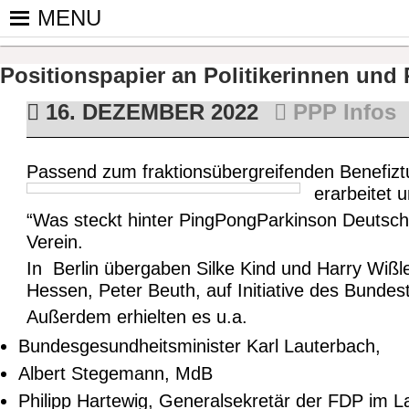
Skip
MENU
to
PINGPONGPARKINSON DEUT
ist der bundesweite Zusammenschluss von koop
content
Tischtennis – überwiegend ehrenamtlich um P
Positionspapier an Politikerinnen und 
16. DEZEMBER 2022
PPP Infos
Passend zum fraktionsübergreifenden Benefiztu
erarbeitet 
“Was steckt hinter PingPongParkinson Deutschl
Verein.
In Berlin übergaben Silke Kind und Harry Wiß
Hessen, Peter Beuth,
auf Initiative des Bund
Außerdem erhielten es u.a.
Bundesgesundheitsminister Karl Lauterbach,
Albert Stegemann, MdB
Philipp Hartewig, Generalsekretär der FDP im 