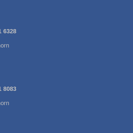
1 6328
horn
1 8083
horn