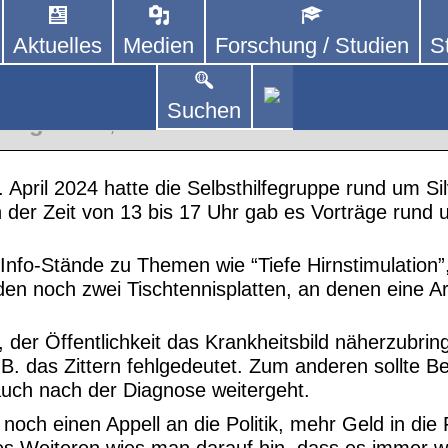
Aktuelles
Medien
Forschung / Studien
S
DEUTSCHLAND E. V.
 von kooperierenden Vereinen und Einzelpersonen,
lich um Personen mit Parkinson und deren Angehö
 Weltparkinsontag in Zwickau
Suchen
 Regionen
,
WPT 2024
April 2024 hatte die Selbsthilfegruppe rund um Si
 In der Zeit von 13 bis 17 Uhr gab es Vorträge run
Info-Stände zu Themen wie “Tiefe Hirnstimulation”
en noch zwei Tischtennisplatten, an denen eine Ar
, der Öffentlichkeit das Krankheitsbild näherzubri
 das Zittern fehlgedeutet. Zum anderen sollte B
auch nach der Diagnose weitergeht.
 noch einen Appell an die Politik, mehr Geld in die