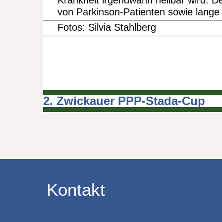
Krankheit irgendwann heilbar wird. 
von Parkinson-Patienten sowie lange
Fotos: Silvia Stahlberg
2. Zwickauer PPP-Stada-Cup
Beitragsnavigation
Kontakt