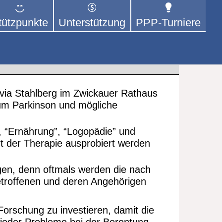
tützpunkte
Unterstützung
PPP-Turniere
 der sich – mit dem Mittel
rige kümmert.
lvia Stahlberg im Zwickauer Rathaus
d um Parkinson und mögliche
, “Ernährung”, “Logopädie” und
t der Therapie ausprobiert werden
ngen, denn oftmals werden die nach
etroffenen und deren Angehörigen
 Forschung zu investieren, damit die