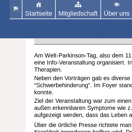
Skip
to
Startseite
Mitgliedschaft
Über uns
PINGPONGPARKINSON 
ist der bundesweite Zusammenschluss
content
Tischtennis – überwiegend ehrenamt
Jede Menge Informationen beim
19. APRIL 2024
Aus den
Am Welt-Parkinson-Tag, also dem 11. 
eine Info-Veranstaltung organisiert.
Therapien.
Neben den Vorträgen gab es diverse 
“Schwerbehinderung”. Im Foyer stand
konnte.
Ziel der Veranstaltung war zum einen
außen erkennbaren Symptome wie z.B.
aufgezeigt werden, dass das Leben 
Über die örtliche Presse richtete man