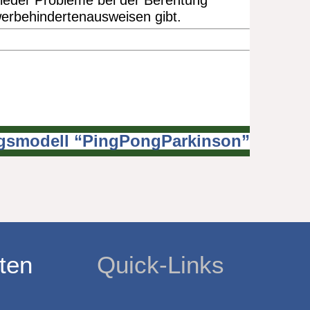
wieder Probleme bei der Berentung
erbehindertenausweisen gibt.
lgsmodell “PingPongParkinson”
ten
Quick-Links