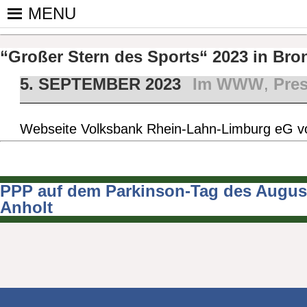
Skip
MENU
to
PINGPONGPARKINSON DEUT
ist der bundesweite Zusammenschluss von koop
content
Tischtennis – überwiegend ehrenamtlich um P
“Großer Stern des Sports“ 2023 in Bro
5. SEPTEMBER 2023
Im WWW
,
Pre
Webseite Volksbank Rhein-Lahn-Limburg eG v
PPP auf dem Parkinson-Tag des August
Beitragsnavigation
Anholt