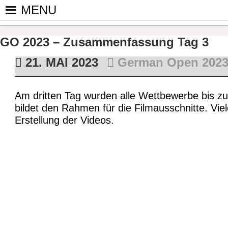
Skip
MENU
to
PINGPONGPARKINSON DEUT
ist der bundesweite Zusammenschluss von koop
content
Tischtennis – überwiegend ehrenamtlich um P
GO 2023 – Zusammenfassung Tag 3
21. MAI 2023
German Open 202
Am dritten Tag wurden alle Wettbewerbe bis zu
bildet den Rahmen für die Filmausschnitte. Vi
Erstellung der Videos.