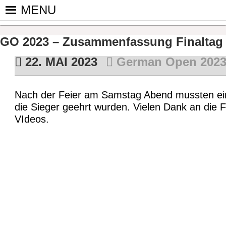
Skip
MENU
to
PINGPONGPARKINSON DEUT
ist der bundesweite Zusammenschluss von koop
content
Tischtennis – überwiegend ehrenamtlich um P
GO 2023 – Zusammenfassung Finaltag
22. MAI 2023
German Open 202
Nach der Feier am Samstag Abend mussten einig
die Sieger geehrt wurden. Vielen Dank an die 
VIdeos.