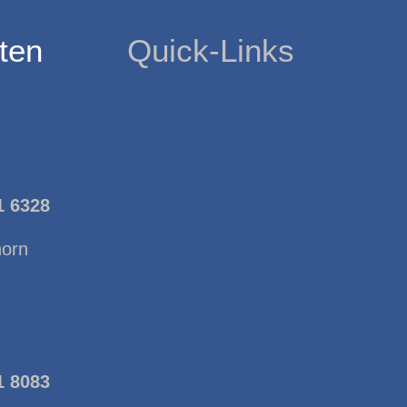
ten
Quick-Links
1 6328
horn
1 8083