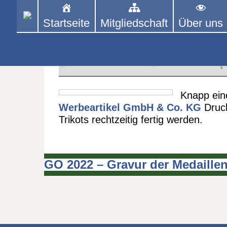
Skip
to
Startseite
Mitgliedschaft
Über uns
PINGPONGPARKINSON 
ist der bundesweite Zusammenschluss
content
Tischtennis – überwiegend ehrenamt
GO 2022 – Druck Druck Druck
20. MAI 2022
German Op
Knapp ein
Werbeartikel GmbH & Co. KG
Druck
Trikots rechtzeitig fertig werden.
GO 2022 – Gravur der Medaille
Beitragsnavigation