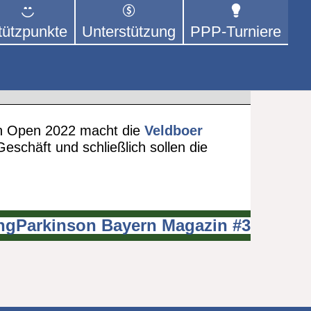
tützpunkte
Unterstützung
PPP-Turniere
 der sich – mit dem Mittel
rige kümmert.
n Open 2022 macht die
Veldboer
eschäft und schließlich sollen die
gParkinson Bayern Magazin #3