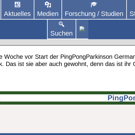
Aktuelles
Medien
Forschung / Studien
S
DEUTSCHLAND E. V.
 von kooperierenden Vereinen und Einzelpersonen,
lich um Personen mit Parkinson und deren Angehö
Suchen
en 2022
e Woche vor Start der PingPongParkinson Germa
. Das ist sie aber auch gewohnt, denn das ist ihr G
n
PingPon