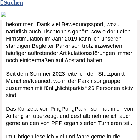
Suchen
Ich bin 72 Jahre alt, geboren und aufgewachsen im
Rheinland, lebe aber jetzt in München. Meine
Parkinson-Diagnose habe ich im Mai 2010
bekommen. Dank viel Bewegungssport, wozu
natürlich auch Tischtennis gehört, sowie der tiefen
Hirnstimulation im Jahr 2019 kann ich unseren
ständigen Begleiter Parkinson trotz inzwischen
häufiger auftretender Artikulationsstörungen immer
noch einigermaßen auf Abstand halten.
Seit dem Sommer 2023 leite ich den Stützpunkt
München/Neuried, wo in der Parkinsongruppe
zusammen mit fünf „Nichtparkis“ 26 Personen aktiv
sind.
Das Konzept von PingPongParkinson hat mich von
Anfang an überzeugt und deshalb nehme ich auch
gerne an den von PPP organisierten Turnieren teil.
Im Übrigen lese ich viel und fahre gerne in die