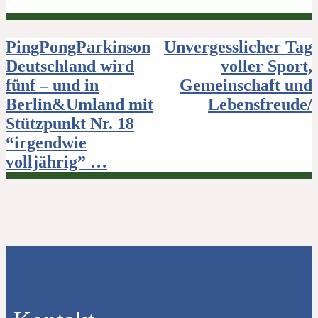
Beitragsnavigation
PingPongParkinson
Unvergesslicher Tag
Deutschland wird
voller Sport,
fünf – und in
Gemeinschaft und
Berlin&Umland mit
Lebensfreude/
Stützpunkt Nr. 18
“irgendwie
volljährig” …