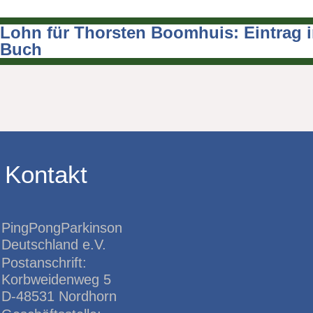
Lohn für Thorsten Boomhuis: Eintrag 
Beitragsnavigation
Buch
Kontakt
PingPongParkinson
Deutschland e.V.
Postanschrift:
Korbweidenweg 5
D-48531 Nordhorn