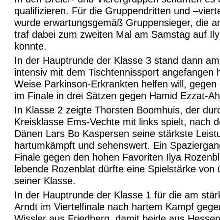
qualifizieren. Für die Gruppendritten und –vi
wurde erwartungsgemäß Gruppensieger, die and
traf dabei zum zweiten Mal am Samstag auf Ily
konnte.
In der Hauptrunde der Klasse 3 stand dann am 
intensiv mit dem Tischtennissport angefangen h
Weise Parkinson-Erkrankten helfen will, gegen
im Finale in drei Sätzen gegen Hamid Ezzat-A
In Klasse 2 zeigte Thorsten Boomhuis, der du
Kreisklasse Ems-Vechte mit links spielt, nach d
Dänen Lars Bo Kaspersen seine stärkste Leist
hartumkämpft und sehenswert. Ein Spaziergan
Finale gegen den hohen Favoriten Ilya Rozenbl
lebende Rozenblat dürfte eine Spielstärke vo
seiner Klasse.
In der Hauptrunde der Klasse 1 für die am stä
Arndt im Viertelfinale nach hartem Kampf geg
Wissler aus Friedberg, damit beide aus Hessen, 