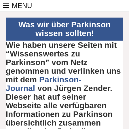
Skip
MENU
to
PINGPONGPARKINSON
ist der
content
bundesweite
DEUTSCHLAND E. V.
Was wir über Parkinson
Zusammenschluss
wissen sollten!
von
kooperierenden
Wie haben unsere Seiten mit
Vereinen und
“Wissenswertes zu
Einzelpersonen,
Parkinson” vom Netz
der sich – mit dem
Mittel Tischtennis
genommen und verlinken uns
– überwiegend
mit dem
Parkinson-
ehrenamtlich um
Journal
von Jürgen Zender.
Personen mit
Dieser hat auf seiner
Parkinson und
deren Angehörige
Webseite alle verfügbaren
kümmert.
Informationen zu Parkinson
übersichtlich zusammen