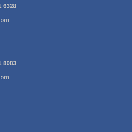
1 6328
horn
1 8083
horn