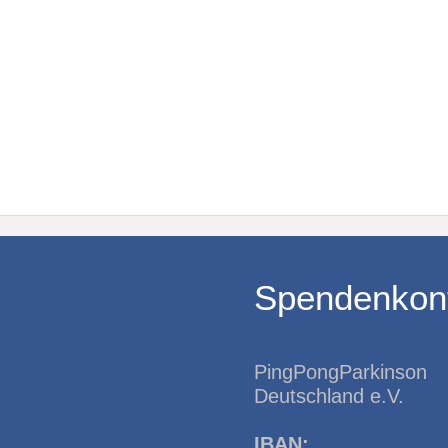
emiere
Unser S
Landesschau Bade
Spendenkon
PingPongParkinson
Deutschland e.V.
IBAN: