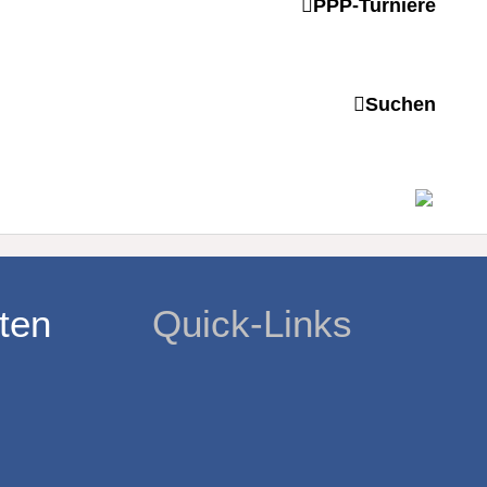
PPP-Turniere
tützpunkt Ettenheim in der SWR
Suchen
n Württemberg vom 11.04.2024
ten
Quick-Links