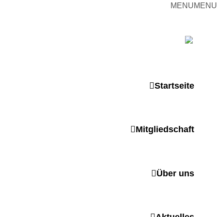
MENU
MENU
 der sich – mit dem Mittel
rige kümmert.
Startseite
eren Stützpunkt Gera.
Mitgliedschaft
Über uns