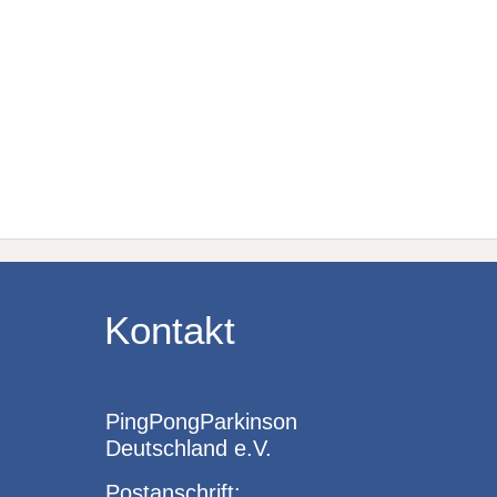
“PingPongParkinson” feiert Pr
Beitragsnavigation
Kontakt
PingPongParkinson
Deutschland e.V.
Postanschrift: