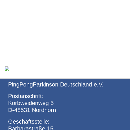
e. V. begrüßt sein
200. Mitglied
PPP-Turniere
Suchen
Kontakt
PingPongParkinson Deutschland e.V.
Postanschrift:
Korbweidenweg 5
D-48531 Nordhorn
Geschäftsstelle:
Barbarastraße 15