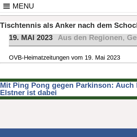
Skip
MENU
to
PINGPONGPARKINSON DEUT
ist der bundesweite Zusammenschluss von koop
content
Tischtennis – überwiegend ehrenamtlich um P
Tischtennis als Anker nach dem Schoc
19. MAI 2023
Aus den Regionen
,
Ge
OVB-Heimatzeitungen vom 19. Mai 2023
Mit Ping Pong gegen Parkinson: Auch 
Beitragsnavigation
Elstner ist dabei